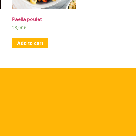
Paella poulet
28,00
€
Add to cart