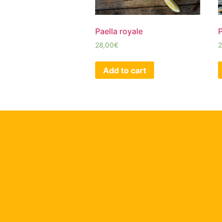
Paella royale
P
28,00
€
2
Add to cart