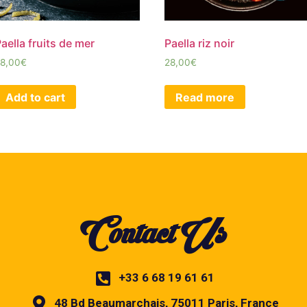
aella fruits de mer
Paella riz noir
8,00
€
28,00
€
Add to cart
Read more
Contact Us
+33 6 68 19 61 61
48 Bd Beaumarchais, 75011 Paris, France