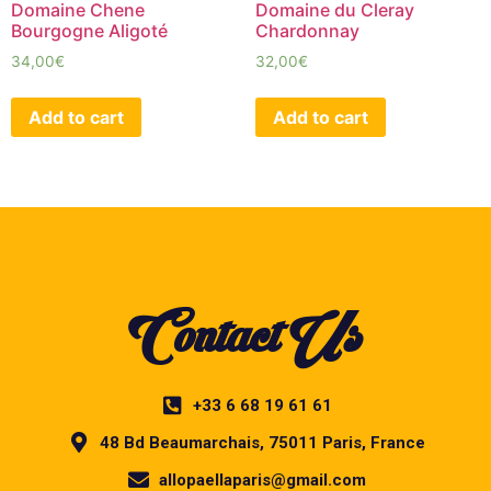
Domaine Chene
Domaine du Cleray
Bourgogne Aligoté
Chardonnay
34,00
€
32,00
€
Add to cart
Add to cart
Contact Us
+33 6 68 19 61 61
48 Bd Beaumarchais, 75011 Paris, France
allopaellaparis@gmail.com