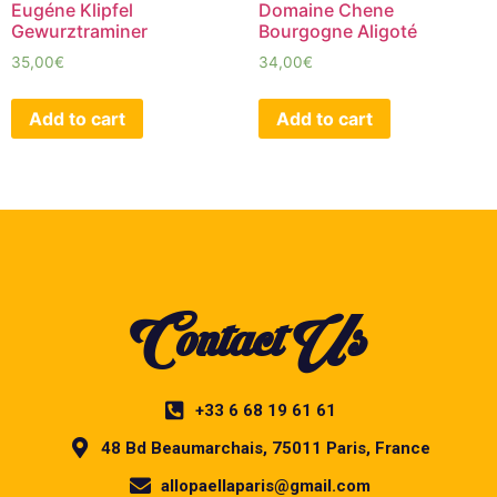
Eugéne Klipfel
Domaine Chene
Gewurztraminer
Bourgogne Aligoté
35,00
€
34,00
€
Add to cart
Add to cart
Contact Us
+33 6 68 19 61 61
48 Bd Beaumarchais, 75011 Paris, France
allopaellaparis@gmail.com